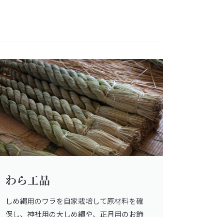
わら工品
しめ縄用のワラを自家栽培して原材料を確
保し、神社用の大しめ縄や、正月用のお飾