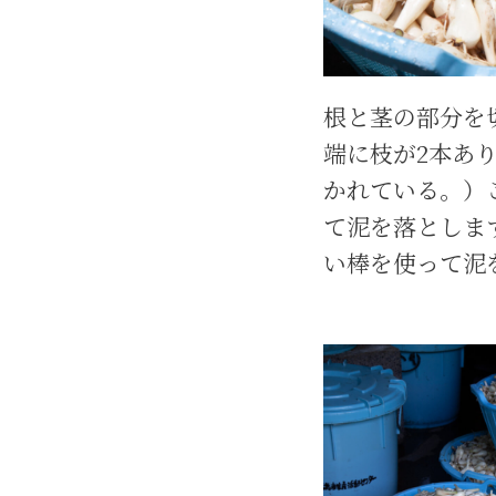
根と茎の部分を
端に枝が2本あ
かれている。）
て泥を落としま
い棒を使って泥